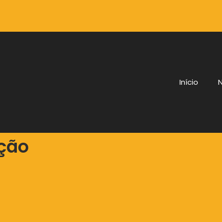
Início
N
ção